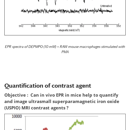
EPR spec
t
ra
of
DEPMPO
(
10
mM)
+
RAW
mouse macrophages
stimulated
wi
th
PMA
Quantification of contrast agent
Objective : Can in vivo EPR in mice help to quantify
and image ultrasmall superparamagnetic iron oxide
(USPIO) MRI contrast agents ?