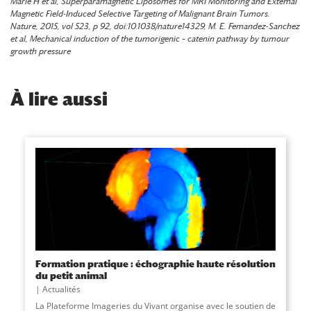
Marie H et al, Superparamagnetic Liposomes for MRI Monitoring and Extemal
Magnetic Field-Induced Selective Targeting of Malignant Brain Tumors.
Nature, 2015, vol 523, p 92, doi:10.1038/nature14329, M. E. Femandez-Sanchez
et al, Mechanical induction of the tumorigenic – catenin pathway by tumour
growth pressure
À
lire aussi
Formation pratique : échographie haute résolution
du petit animal
Actualités
La Plateforme Imageries du Vivant organise avec le soutien de