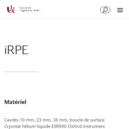
Aller
Aller
au
à
contenu
la
principal
navigation
iRPE
Matériel
Cavités 10 mm, 23 mm, 36 mm, boucle de surface
Cryostat hélium liquide ESR900 Oxford instrument